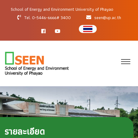
School of Energy and Environment University of Phayao
Tel. 0-5446-6666# 3400
seen@up.ac.th
รายละเอียด