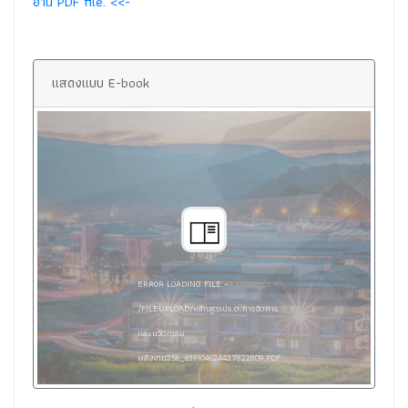
อ่าน PDF file. <<-
แสดงแบบ E-book
ERROR LOADING FILE -
/FILEUPLOAD/หลักสูตรปร.ด.การจัดการ
และนวัตกรรม
พลังงาน256_639104624427822809.PDF