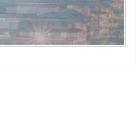
การ
อ
9294400