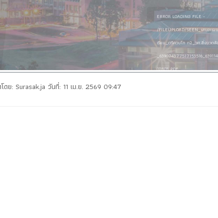
ERROR LOADING FILE -
/FILEUPLOAD/SEEN_เสนอแผน
เรียน_ตรีควบโท ก2_วศ.สิ่งแวดล้
_639074377517153516_639114
02803.PDF
ุดโดย: Surasak.ja วันที่: 11 เม.ย. 2569 09:47