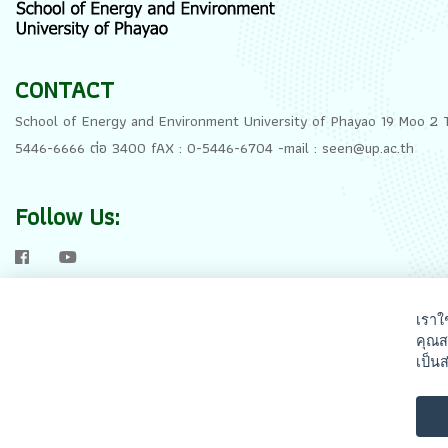
CONTACT
School of Energy and Environment University of Phayao 19 Moo 
5446-6666 ต่อ 3400 fAX : 0-5446-6704 -mail : seen@up.ac.th
Follow Us:
เราใ
คุณส
เป็น
©
School of Ene