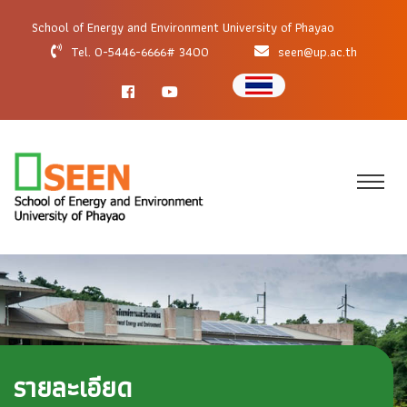
School of Energy and Environment University of Phayao
Tel. 0-5446-6666# 3400
seen@up.ac.th
รายละเอียด