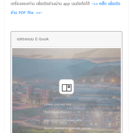
เครื่องของท่าน เพื่อเปิดอ่านผ่าน app บนมือถือได้
->> คลิ๊ก เพื่อเปิด
อ่าน PDF file. <<-
แสดงแบบ E-book
ERROR LOADING FILE -
/FILEUPLOAD/[สภา]27-1-
68PHDENVICCTECHMAN แก้ไข
สัมมนา_639074373124441108_6391149