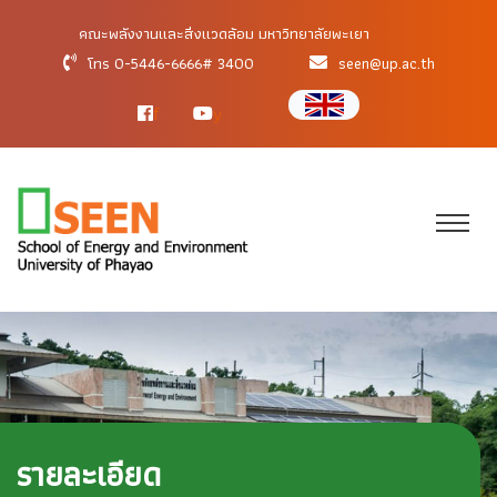
คณะพลังงานและสิ่งแวดล้อม มหาวิทยาลัยพะเยา
โทร 0-5446-6666# 3400
seen@up.ac.th
f
y
รายละเอียด