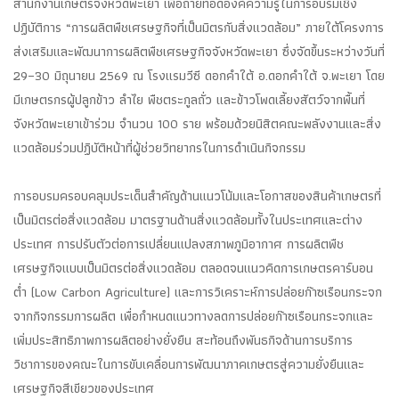
สำนักงานเกษตรจังหวัดพะเยา เพื่อถ่ายทอดองค์ความรู้ในการอบรมเชิง
ปฏิบัติการ “การผลิตพืชเศรษฐกิจที่เป็นมิตรกับสิ่งแวดล้อม” ภายใต้โครงการ
ส่งเสริมและพัฒนาการผลิตพืชเศรษฐกิจจังหวัดพะเยา ซึ่งจัดขึ้นระหว่างวันที่
29–30 มิถุนายน 2569 ณ โรงแรมวีซี ดอกคำใต้ อ.ดอกคำใต้ จ.พะเยา โดย
มีเกษตรกรผู้ปลูกข้าว ลำไย พืชตระกูลถั่ว และข้าวโพดเลี้ยงสัตว์จากพื้นที่
จังหวัดพะเยาเข้าร่วม จำนวน 100 ราย พร้อมด้วยนิสิตคณะพลังงานและสิ่ง
แวดล้อมร่วมปฏิบัติหน้าที่ผู้ช่วยวิทยากรในการดำเนินกิจกรรม
การอบรมครอบคลุมประเด็นสำคัญด้านแนวโน้มและโอกาสของสินค้าเกษตรที่
เป็นมิตรต่อสิ่งแวดล้อม มาตรฐานด้านสิ่งแวดล้อมทั้งในประเทศและต่าง
ประเทศ การปรับตัวต่อการเปลี่ยนแปลงสภาพภูมิอากาศ การผลิตพืช
เศรษฐกิจแบบเป็นมิตรต่อสิ่งแวดล้อม ตลอดจนแนวคิดการเกษตรคาร์บอน
ต่ำ (Low Carbon Agriculture) และการวิเคราะห์การปล่อยก๊าซเรือนกระจก
จากกิจกรรมการผลิต เพื่อกำหนดแนวทางลดการปล่อยก๊าซเรือนกระจกและ
เพิ่มประสิทธิภาพการผลิตอย่างยั่งยืน สะท้อนถึงพันธกิจด้านการบริการ
วิชาการของคณะในการขับเคลื่อนการพัฒนาภาคเกษตรสู่ความยั่งยืนและ
เศรษฐกิจสีเขียวของประเทศ