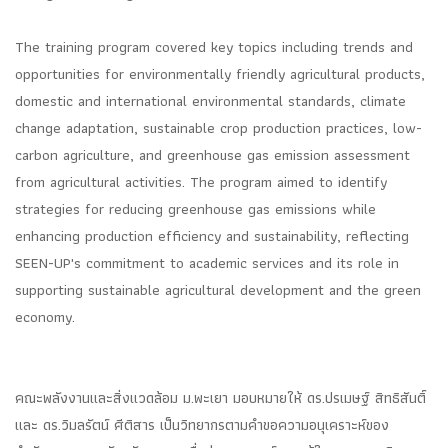
The training program covered key topics including trends and
opportunities for environmentally friendly agricultural products,
domestic and international environmental standards, climate
change adaptation, sustainable crop production practices, low-
carbon agriculture, and greenhouse gas emission assessment
from agricultural activities. The program aimed to identify
strategies for reducing greenhouse gas emissions while
enhancing production efficiency and sustainability, reflecting
SEEN-UP's commitment to academic services and its role in
supporting sustainable agricultural development and the green
economy.
คณะพลังงานและสิ่งแวดล้อม ม.พะเยา มอบหมายให้ ดร.ปรเมษฐ์ สิทธิสันติ์
และ ดร.วิมลรัตน์ ศีติสาร เป็นวิทยากรตามคำขอความอนุเคราะห์ของ