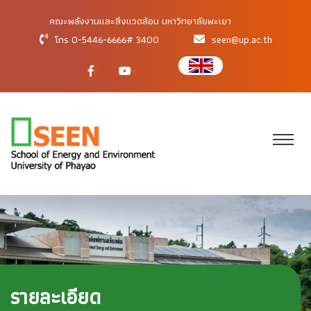
คณะพลังงานและสิ่งแวดล้อม มหาวิทยาลัยพะเยา
โทร 0-5446-6666# 3400
seen@up.ac.th
f
y
รายละเอียด