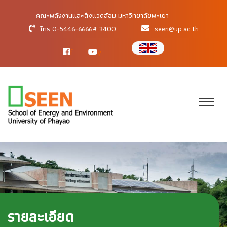
คณะพลังงานและสิ่งแวดล้อม มหาวิทยาลัยพะเยา
โทร 0-5446-6666# 3400
seen@up.ac.th
f
y
รายละเอียด