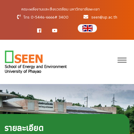
คณะพลังงานและสิ่งแวดล้อม มหาวิทยาลัยพะเยา
โทร 0-5446-6666# 3400
seen@up.ac.th
f
y
รายละเอียด