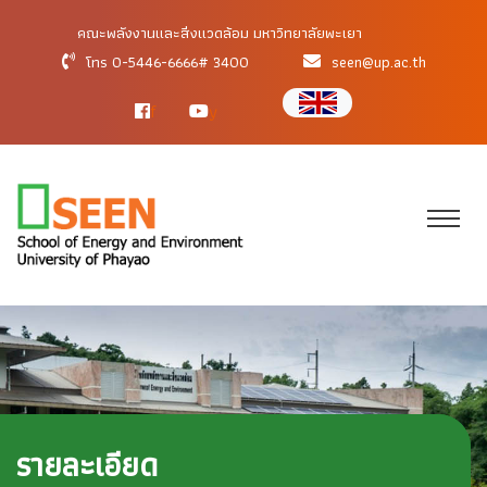
คณะพลังงานและสิ่งแวดล้อม มหาวิทยาลัยพะเยา
โทร 0-5446-6666# 3400
seen@up.ac.th
f
y
รายละเอียด