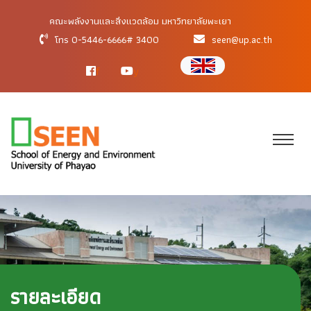
คณะพลังงานและสิ่งแวดล้อม มหาวิทยาลัยพะเยา
โทร 0-5446-6666# 3400
seen@up.ac.th
f
y
รายละเอียด