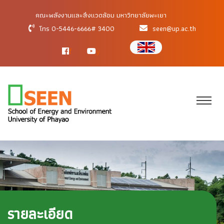
คณะพลังงานและสิ่งแวดล้อม มหาวิทยาลัยพะเยา
โทร 0-5446-6666# 3400
seen@up.ac.th
f
y
รายละเอียด