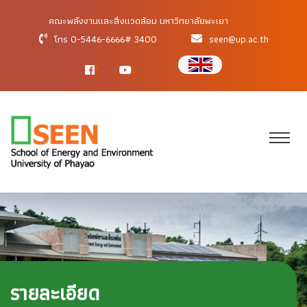
คณะพลังงานและสิ่งแวดล้อม มหาวิทยาลัยพะเยา
โทร 0-5446-6666# 3400
seen@up.ac.th
f
y
รายละเอียด